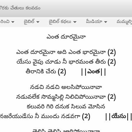
 కొరకు చేతులు కలవడం
రించి
బైబిల్
బైబిల్ కథలు
మీడియా
మమ్మల్న
ఎంత దూరమైనా
ఎంత దూరమైనా అది ఎంత భారమైనా
(2)
యేసు వైపు చూడు నీ భారమంత తీరు
(2)
తీరానికి చేరు
(2) ||
ఎంత
||
నడచి నడచి అలసిపోయినావా
నడువలేక సొమ్మసిల్లి నిలిచిపోయినావా
(2)
కలువరి గిరి దనుక సిలువ మోసిన
నజరేయుడేసు నీ ముందు నడవగా
(2) ||
యేసు
|