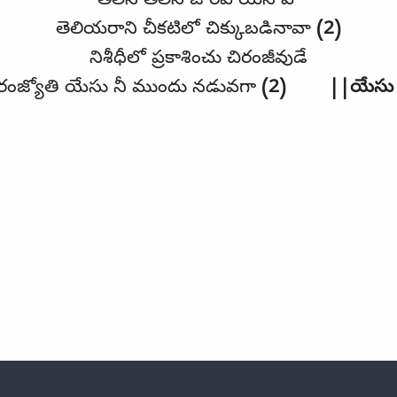
తెలిసి తెలిసి జారిపోయినావా
తెలియరాని చీకటిలో చిక్కుబడినావా
(2)
నిశీధీలో ప్రకాశించు చిరంజీవుడే
రంజ్యోతి యేసు నీ ముందు నడువగా
(2) ||
యేసు