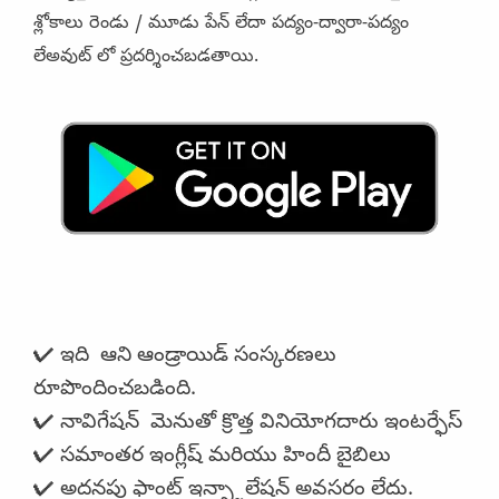
శ్లోకాలు రెండు / మూడు పేన్ లేదా పద్యం-ద్వారా-పద్యం
లేఅవుట్ లో ప్రదర్శించబడతాయి.
✔ ఇది ఆని ఆండ్రాయిడ్ సంస్కరణలు
రూపొందించబడింది.
✔ నావిగేషన్ మెనుతో క్రొత్త వినియోగదారు ఇంటర్ఫేస్
✔ సమాంతర ఇంగ్లీష్ మరియు హిందీ బైబిలు
✔ అదనపు ఫాంట్ ఇన్స్టాలేషన్ అవసరం లేదు.