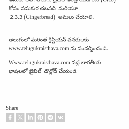
అనుకూలత: తెలుగు బైబిల్ ఆండ్రాయిడ్ 8.0 (Oreo)
కోసం సమకుర చబనది మరియూ
2.3.3 (Gingerbread) అమలు చేయాలి.
తెలుగులో మరింత క్రిస్టియన్ వనరులకు
www.telugukraisthava.com ను సందర్శించండి.
Www.telugukraisthava.com వద్ద భారతీయ
భాషలలో బైబిల్ డౌన్లోడ్ చేయండి
Share