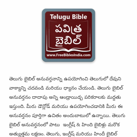
తెలుగు బైబిల్ అనువర్తనాన్ని ఉపయోగించి తెలుగులో దేవుని
వాక్యాన్ని చదవండి మరియు ధ్యానం చేయండి. తెలుగు బైబిల్
అనువర్తనం దాదాపు అన్ని ఆండ్రాయిడ్ప పరికరాలకు మద్దతు
ఇస్తుంది. మీరు డౌన్లోడ్ మరియు ఉపయోగించడానికి మీరు ఈ
అనువర్తనం పూర్తిగా ఉచితం అందుబాటులో ఉన్నాయి. తెలుగు
బైబిల్ అనువర్తనంలో పాటు ఇంగ్లీష్ & హింది బైబిళ్లు మరొక
అత్యుత్తమ లక్షణం. తెలుగు, ఇంగ్లీష్ మరియు హిందీ బైబిల్