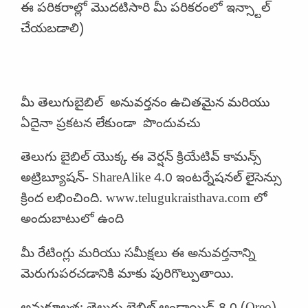
ఈ పరికరాల్లో మొదటిసారి మీ పరికరంలో ఇన్స్టాల్
చేయబడాలి)
మీ తెలుగుబైబిల్ అనువర్తనం ఉచితమైన మరియు
ఏదైనా ప్రకటన లేకుండా పొందువచు
తెలుగు బైబిల్ యొక్క ఈ వెర్షన్ క్రియేటివ్ కామన్స్
అట్రిబ్యూషన్- ShareAlike 4.0 ఇంటర్నేషనల్ లైసెన్సు
క్రింద లభించింది. www.telugukraisthava.com లో
అందుబాటులో ఉంది
మీ రేటింగ్లు మరియు సమీక్షలు ఈ అనువర్తనాన్ని
మెరుగుపరచడానికి మాకు పురిగొల్పుతాయి.