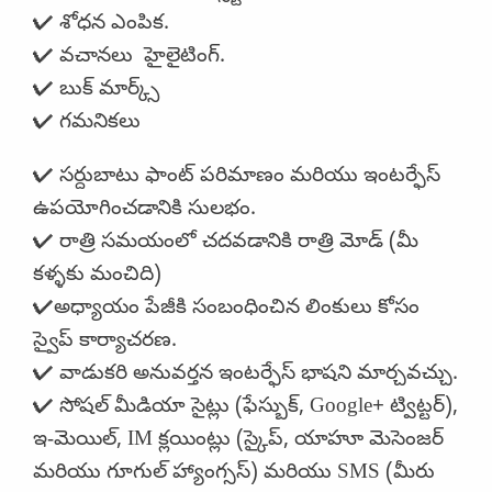
✔ శోధన ఎంపిక.
✔ వచానలు హైలైటింగ్.
✔ బుక్ మార్క్స్
✔ గమనికలు
✔ సర్దుబాటు ఫాంట్ పరిమాణం మరియు ఇంటర్ఫేస్
ఉపయోగించడానికి సులభం.
✔ రాత్రి సమయంలో చదవడానికి రాత్రి మోడ్ (మీ
కళ్ళకు మంచిది)
✔అధ్యాయం పేజీకి సంబంధించిన లింకులు కోసం
స్వైప్ కార్యాచరణ.
✔ వాడుకరి అనువర్తన ఇంటర్ఫేస్ భాషని మార్చవచ్చు.
✔ సోషల్ మీడియా సైట్లు (ఫేస్బుక్, Google+ ట్విట్టర్),
ఇ-మెయిల్, IM క్లయింట్లు (స్కైప్, యాహూ మెసెంజర్
మరియు గూగుల్ హ్యాంగ్సస్) మరియు SMS (మీరు