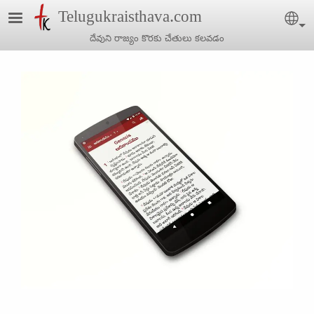
Skip to main content
Telugukraisthava.com
Sel
దేవుని రాజ్యం కొరకు చేతులు కలవడం