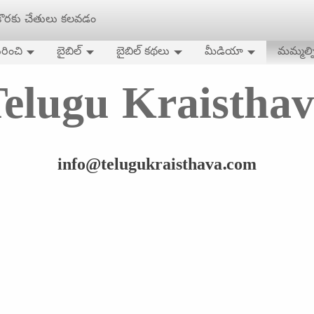
 కొరకు చేతులు కలవడం
రించి
బైబిల్
బైబిల్ కథలు
మీడియా
మమ్మల్న
elugu Kraistha
info@telugukraisthava.com